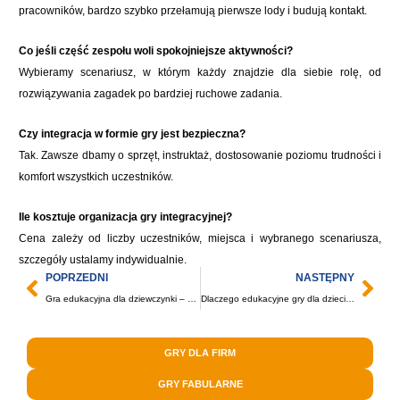
pracowników, bardzo szybko przełamują pierwsze lody i budują kontakt.
Co jeśli część zespołu woli spokojniejsze aktywności?
Wybieramy scenariusz, w którym każdy znajdzie dla siebie rolę, od
rozwiązywania zagadek po bardziej ruchowe zadania.
Czy integracja w formie gry jest bezpieczna?
Tak. Zawsze dbamy o sprzęt, instruktaż, dostosowanie poziomu trudności i
komfort wszystkich uczestników.
Ile kosztuje organizacja gry integracyjnej?
Cena zależy od liczby uczestników, miejsca i wybranego scenariusza,
szczegóły ustalamy indywidualnie.
Prev
Nas
POPRZEDNI
NASTĘPNY
Gra edukacyjna dla dziewczynki – pomysły na mądrą zabawę
Dlaczego edukacyjne gry dla dzieci to najlepszy sposób na naukę?
GRY DLA FIRM
GRY FABULARNE