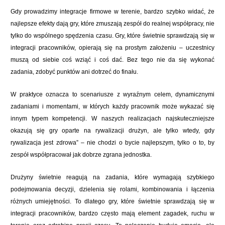
Gdy prowadzimy integracje firmowe w terenie, bardzo szybko widać, że
najlepsze efekty dają gry, które zmuszają zespół do realnej współpracy, nie
tylko do wspólnego spędzenia czasu. Gry, które świetnie sprawdzają się w
integracji pracowników, opierają się na prostym założeniu – uczestnicy
muszą od siebie coś wziąć i coś dać. Bez tego nie da się wykonać
zadania, zdobyć punktów ani dotrzeć do finału.
W praktyce oznacza to scenariusze z wyraźnym celem, dynamicznymi
zadaniami i momentami, w których każdy pracownik może wykazać się
innym typem kompetencji. W naszych realizacjach najskuteczniejsze
okazują się gry oparte na rywalizacji drużyn, ale tylko wtedy, gdy
rywalizacja jest zdrowa” – nie chodzi o bycie najlepszym, tylko o to, by
zespół współpracował jak dobrze zgrana jednostka.
Drużyny świetnie reagują na zadania, które wymagają szybkiego
podejmowania decyzji, dzielenia się rolami, kombinowania i łączenia
różnych umiejętności. To dlatego gry, które świetnie sprawdzają się w
integracji pracowników, bardzo często mają element zagadek, ruchu w