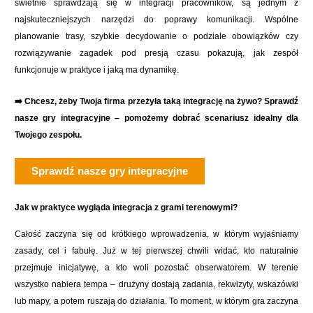
świetnie sprawdzają się w integracji pracowników, są jednym z
najskuteczniejszych narzędzi do poprawy komunikacji. Wspólne
planowanie trasy, szybkie decydowanie o podziale obowiązków czy
rozwiązywanie zagadek pod presją czasu pokazują, jak zespół
funkcjonuje w praktyce i jaką ma dynamikę.
➡️ Chcesz, żeby Twoja firma przeżyła taką integrację na żywo? Sprawdź
nasze gry integracyjne – pomożemy dobrać scenariusz idealny dla
Twojego zespołu.
Sprawdź nasze gry integracyjne
Jak w praktyce wygląda integracja z grami terenowymi?
Całość zaczyna się od krótkiego wprowadzenia, w którym wyjaśniamy
zasady, cel i fabułę. Już w tej pierwszej chwili widać, kto naturalnie
przejmuje inicjatywę, a kto woli pozostać obserwatorem. W terenie
wszystko nabiera tempa – drużyny dostają zadania, rekwizyty, wskazówki
lub mapy, a potem ruszają do działania. To moment, w którym gra zaczyna