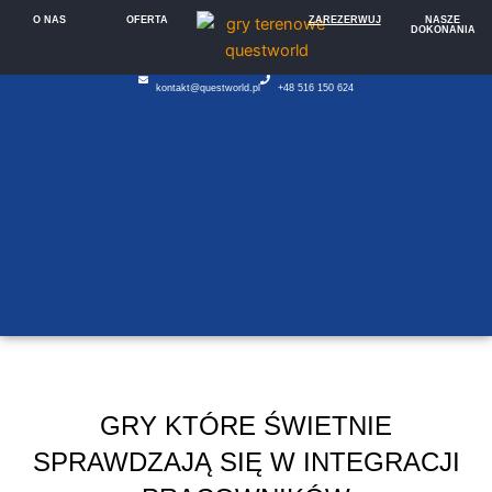
Przejdź
O NAS
OFERTA
ZAREZERWUJ
NASZE
DOKONANIA
do
treści
kontakt@questworld.pl
+
4
8
5
1
6
1
5
0
6
2
4
GRY KTÓRE ŚWIETNIE
SPRAWDZAJĄ SIĘ W INTEGRACJI