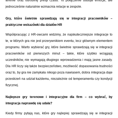
terenie oraz odrobinę presji czasu. To połączenie buduje emocje, ale
jednocześnie naturalnie wzmacnia relacje w zespole.
Gry, które świetnie sprawdzają się w integracji pracowników –
praktyczne wskazówki dla działów HR
Współpracując z HR-owcami widzimy, że najskuteczniejsze integracje to
te, w których gra nie jest przerywnikiem eventu, lecz głównym elementem
programu. Warto wybierać gry, które świetnie sprawdzają się w integracji
pracowników od pierwszych minut – takie, które szybko wciągają
uczestników, nie wymagają długiego wprowadzenia i mają jasne zasady.
Dla HR liczy się także bezpieczeństwo, możliwość dopasowania trudności
oraz to, by gra nie zamykała nikogo poza nawiasem, dobra integracja daje
przestrzeń na udział każdemu, niezależnie od temperamentu czy kondycji
fizycznej.
Najlepsze gry terenowe i integracyjne dla firm – co wybrać, by
integracja naprawdę się udała?
Kiedy firmy pytają nas, które gry najlepiej sprawdzają się w integracji