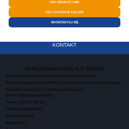
GRY EDUKACYJNE
GRY OUTDOOR ESCAPE
SKONTAKTUJ SIĘ
KONTAKT
ZAREZERWUJ GRĘ JUŻ TERAZ!
Napisz maila, zadzwoń lub wypełnij formularz kontaktowy.
Nie wiesz jaką grę wybrać? Masz swój inny pomysł? Zadzwoń lub napisz –
doradzimy i pomożemy Ci wybrać najlepszą opcję!
E-mail: kontakt@questworld.pl
Telefon:
+
4
8
5
1
6
1
5
0
6
2
4
Facebook: Quest World
NIP:
6
7
8
1
6
5
3
1
9
9
Baza wiedzy