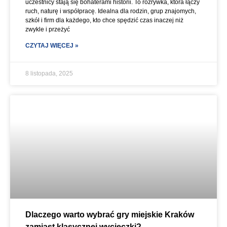
uczestnicy stają się bohaterami historii. To rozrywka, która łączy
ruch, naturę i współpracę. Idealna dla rodzin, grup znajomych,
szkół i firm dla każdego, kto chce spędzić czas inaczej niż
zwykle i przeżyć
CZYTAJ WIĘCEJ »
8 listopada, 2025
Dlaczego warto wybrać gry miejskie Kraków
zamiast klasycznej wycieczki?