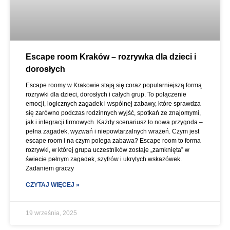
Escape room Kraków – rozrywka dla dzieci i
dorosłych
Escape roomy w Krakowie stają się coraz popularniejszą formą
rozrywki dla dzieci, dorosłych i całych grup. To połączenie
emocji, logicznych zagadek i wspólnej zabawy, które sprawdza
się zarówno podczas rodzinnych wyjść, spotkań ze znajomymi,
jak i integracji firmowych. Każdy scenariusz to nowa przygoda –
pełna zagadek, wyzwań i niepowtarzalnych wrażeń. Czym jest
escape room i na czym polega zabawa? Escape room to forma
rozrywki, w której grupa uczestników zostaje „zamknięta” w
świecie pełnym zagadek, szyfrów i ukrytych wskazówek.
Zadaniem graczy
CZYTAJ WIĘCEJ »
19 września, 2025