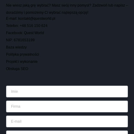
Nie wiesz jaką grę wybrać? Masz swój inny pomysł? Zadzwoń lub napisz –
doradzimy i pomożemy Ci wybrać najlepszą opcję!
E-mail: kontakt@questworld.pl
Telefon:
+
4
8
5
1
6
1
5
0
6
2
4
Facebook: Quest World
NIP:
6
7
8
1
6
5
3
1
9
9
Baza wiedzy
Polityka prywatności
Projekt i wykonanie
Obsługa SEO