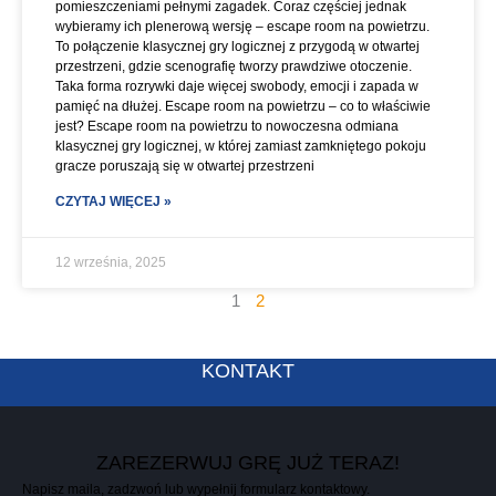
pomieszczeniami pełnymi zagadek. Coraz częściej jednak
wybieramy ich plenerową wersję – escape room na powietrzu.
To połączenie klasycznej gry logicznej z przygodą w otwartej
przestrzeni, gdzie scenografię tworzy prawdziwe otoczenie.
Taka forma rozrywki daje więcej swobody, emocji i zapada w
pamięć na dłużej. Escape room na powietrzu – co to właściwie
jest? Escape room na powietrzu to nowoczesna odmiana
klasycznej gry logicznej, w której zamiast zamkniętego pokoju
gracze poruszają się w otwartej przestrzeni
CZYTAJ WIĘCEJ »
12 września, 2025
1
2
KONTAKT
ZAREZERWUJ GRĘ JUŻ TERAZ!
Napisz maila, zadzwoń lub wypełnij formularz kontaktowy.