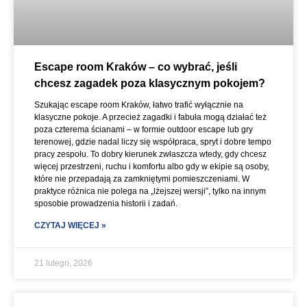
Escape room Kraków – co wybrać, jeśli
chcesz zagadek poza klasycznym pokojem?
Szukając escape room Kraków, łatwo trafić wyłącznie na
klasyczne pokoje. A przecież zagadki i fabuła mogą działać też
poza czterema ścianami – w formie outdoor escape lub gry
terenowej, gdzie nadal liczy się współpraca, spryt i dobre tempo
pracy zespołu. To dobry kierunek zwłaszcza wtedy, gdy chcesz
więcej przestrzeni, ruchu i komfortu albo gdy w ekipie są osoby,
które nie przepadają za zamkniętymi pomieszczeniami. W
praktyce różnica nie polega na „lżejszej wersji”, tylko na innym
sposobie prowadzenia historii i zadań.
CZYTAJ WIĘCEJ »
21 lutego, 2026