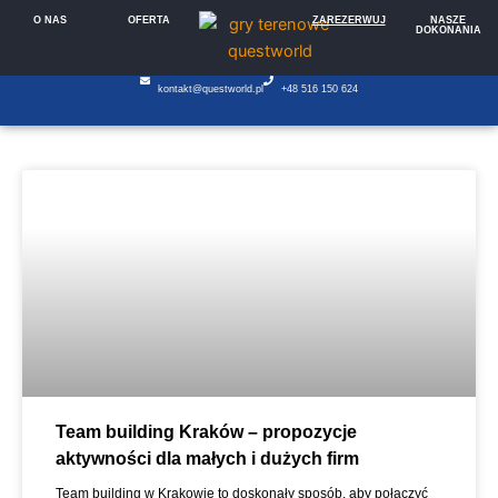
Przejdź
O NAS
OFERTA
ZAREZERWUJ
NASZE
DOKONANIA
do
treści
kontakt@questworld.pl
+
4
8
5
1
6
1
5
0
6
2
4
Team building Kraków – propozycje
aktywności dla małych i dużych firm
Team building w Krakowie to doskonały sposób, aby połączyć