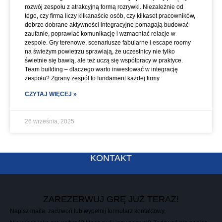
rozwój zespołu z atrakcyjną formą rozrywki. Niezależnie od
tego, czy firma liczy kilkanaście osób, czy kilkaset pracowników,
dobrze dobrane aktywności integracyjne pomagają budować
zaufanie, poprawiać komunikację i wzmacniać relacje w
zespole. Gry terenowe, scenariusze fabularne i escape roomy
na świeżym powietrzu sprawiają, że uczestnicy nie tylko
świetnie się bawią, ale też uczą się współpracy w praktyce.
Team building – dlaczego warto inwestować w integrację
zespołu? Zgrany zespół to fundament każdej firmy
CZYTAJ WIĘCEJ »
26 września, 2025
KONTAKT
ZAREZERWUJ GRĘ JUŻ TERAZ!
Napisz maila, zadzwoń lub wypełnij formularz kontaktowy.