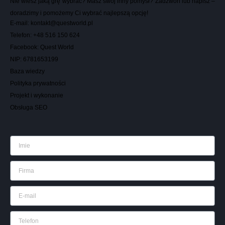
Nie wiesz jaką grę wybrać? Masz swój inny pomysł? Zadzwoń lub napisz –
doradzimy i pomożemy Ci wybrać najlepszą opcję!
E-mail: kontakt@questworld.pl
Telefon:
+
4
8
5
1
6
1
5
0
6
2
4
Facebook: Quest World
NIP:
6
7
8
1
6
5
3
1
9
9
Baza wiedzy
Polityka prywatności
Projekt i wykonanie
Obsługa SEO